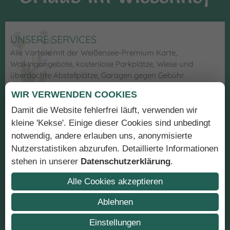
UNSERE SERVICES
Alle Vorteile mit der Weißensee-Premium Karte,
Walkingangebote, kostenlose Parkplätze, Wiese und
überdachte Abstellplätze, Garagen gegen Gebühr.
WIR VERWENDEN COOKIES
Damit die Website fehlerfrei läuft, verwenden wir
kleine 'Kekse'. Einige dieser Cookies sind unbedingt
NACHHALTIGE QUALITÄT
notwendig, andere erlauben uns, anonymisierte
Regionale & biologische Produkte, chemiefreies Waschen
Nutzerstatistiken abzurufen. Detaillierte Informationen
Ihrer Wäsche im Hotel direkt, Naturholzmöbel, PV-Anlage
stehen in unserer
Datenschutzerklärung
.
und Solarenergie.
Alle Cookies akzeptieren
Ablehnen
KULINARISCH IM HOTEL
Einstellungen