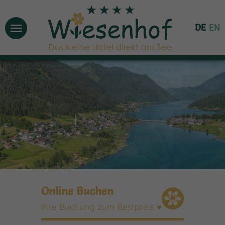
Menü
DE
EN
Online Buchen
Ihre Buchung zum Bestpreis
♥