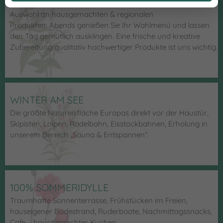
Unser reichhaltiges Frühstücksbuffet bietet eine große
Auswahl an hausgemachten & regionalen
Produkten. Abends genießen Sie Ihr Wahlmenü und lassen
den Tag gemütlich ausklingen. Eine frische und kreative
Zubereitung qualitativ hochwertiger Produkte ist uns wichtig.
WINTER AM SEE
Die größte Natureisfläche Europas direkt vor der Haustür,
Skipisten, Loipen, Rodelbahn, Eisstockbahnen, Erholung in
unserem Bereich „Sauna & Entspannen“.
100% SOMMERIDYLLE
Traumhafte Sonnenterrasse, Frühstücken im Freien,
hauseigener Badestrand, Ruderboote, Nachmittagssnacks,
Cafe – hausgemachter Kuchen.